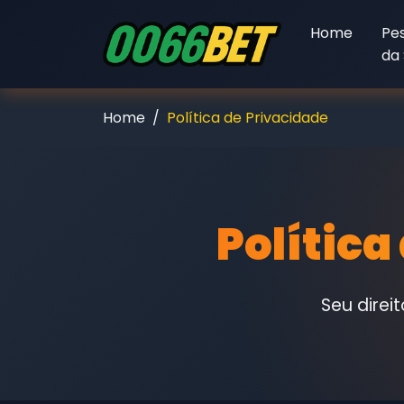
Home
Pe
da
Home
Política de Privacidade
Política
Seu direi