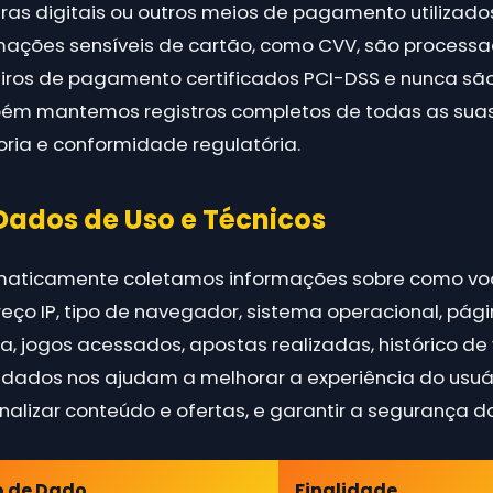
iras digitais ou outros meios de pagamento utilizad
mações sensíveis de cartão, como CVV, são process
iros de pagamento certificados PCI-DSS e nunca sã
m mantemos registros completos de todas as suas t
oria e conformidade regulatória.
 Dados de Uso e Técnicos
aticamente coletamos informações sobre como você
eço IP, tipo de navegador, sistema operacional, pá
a, jogos acessados, apostas realizadas, histórico de 
 dados nos ajudam a melhorar a experiência do usuár
nalizar conteúdo e ofertas, e garantir a segurança 
o de Dado
Finalidade