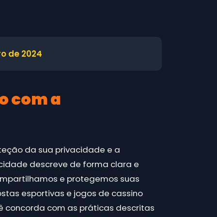
ro de 2024
o com a
eção da sua privacidade e a
acidade descreve de forma clara e
ompartilhamos e protegemos suas
stas esportivas e jogos de cassino
você concorda com as práticas descritas