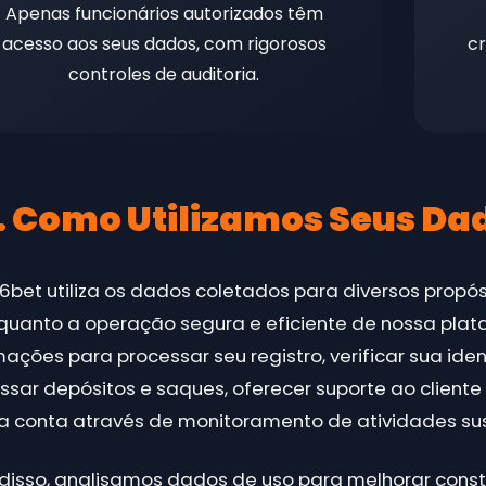
Apenas funcionários autorizados têm
acesso aos seus dados, com rigorosos
cr
controles de auditoria.
. Como Utilizamos Seus Da
6bet utiliza os dados coletados para diversos propó
quanto a operação segura e eficiente de nossa pla
mações para processar seu registro, verificar sua ide
ssar depósitos e saques, oferecer suporte ao cliente
a conta através de monitoramento de atividades sus
disso, analisamos dados de uso para melhorar cons