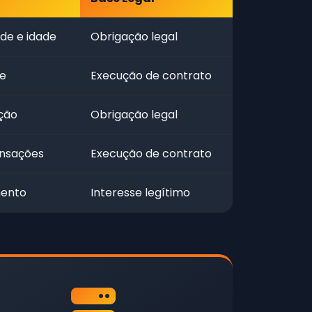
ade e idade
Obrigação legal
e
Execução de contrato
ação
Obrigação legal
nsações
Execução de contrato
mento
Interesse legítimo